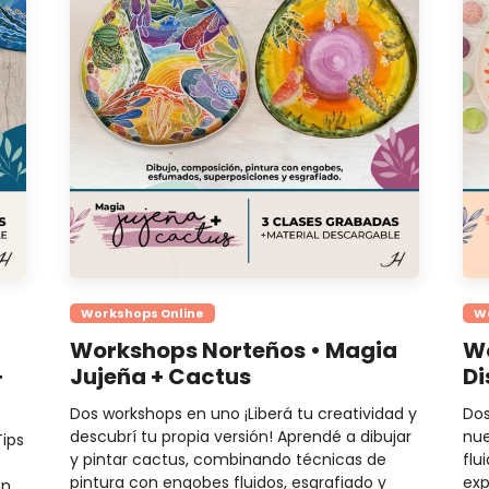
Workshops Online
W
Workshops Norteños • Magia
Wo
+
Jujeña + Cactus
Di
Dos workshops en uno ¡Liberá tu creatividad y
Dos
descubrí tu propia versión! Aprendé a dibujar
nue
Tips
y pintar cactus, combinando técnicas de
flu
pintura con engobes fluidos, esgrafiado y
exp
on