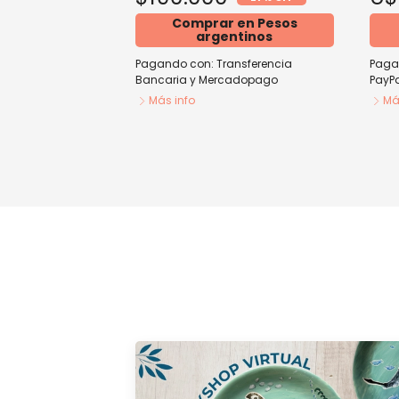
Comprar en Pesos
argentinos
Pagando con:
Transferencia
Paga
Bancaria
y
Mercadopago
PayPa
Más info
Má
COMBO ¡Todos los Workshops!