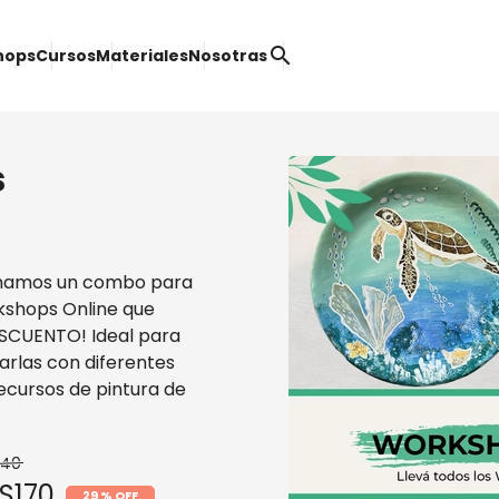
search
hops
Cursos
Materiales
Nosotras
s
Armamos un combo para
kshops Online que
SCUENTO! Ideal para
arlas con diferentes
ecursos de pintura de
240
S170
29 % OFF