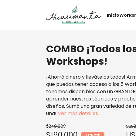
Inicio
Works
COMBO ¡Todos lo
Workshops!
¡Ahorrá dinero y llevátelos todos! 
que puedas tener acceso a los 5 Wor
tenemos disponibles con un GRAN DE
aprender nuestras técnicas y practic
diseños. Sumá una gran variedad de r
una!
Ver más detalles
$240.000
U$S
$190.000
U$
21 % OFF