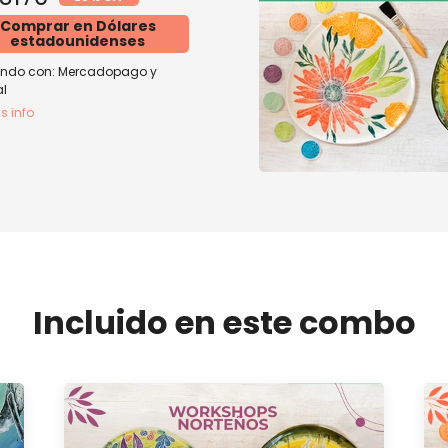
Comprar en Dólares
estadounidenses
ndo con:
Mercadopago
y
l
s info
Incluido en este combo