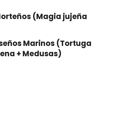
Norteños
(Magia jujeña
seños Marinos
(Tortuga
lena + Medusas)