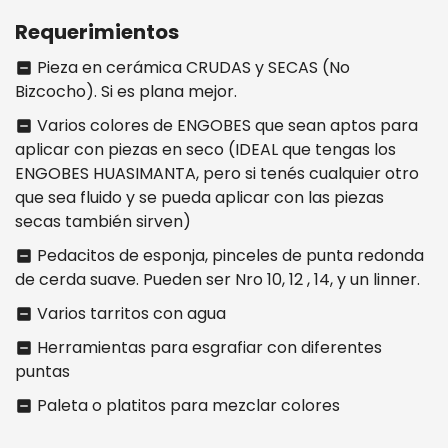
Requerimientos
Pieza en cerámica CRUDAS y SECAS (No
indeterminate_check_box
Bizcocho). Si es plana mejor.
Varios colores de ENGOBES que sean aptos para
indeterminate_check_box
aplicar con piezas en seco (IDEAL que tengas los
ENGOBES HUASIMANTA, pero si tenés cualquier otro
que sea fluido y se pueda aplicar con las piezas
secas también sirven)
Pedacitos de esponja, pinceles de punta redonda
indeterminate_check_box
de cerda suave. Pueden ser Nro 10, 12 , 14, y un linner.
Varios tarritos con agua
indeterminate_check_box
Herramientas para esgrafiar con diferentes
indeterminate_check_box
puntas
Paleta o platitos para mezclar colores
indeterminate_check_box