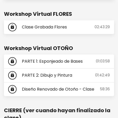
Workshop Virtual FLORES
Clase Grabada Flores
02:43:29
lock
Workshop Virtual OTOÑO
PARTE 1: Esponjeado de Bases
01:03:58
lock
PARTE 2: Dibujo y Pintura
01:42:49
lock
Diseño Renovado de Otoño - Clase
58:36
lock
CIERRE (ver cuando hayan finalizado la
clase)