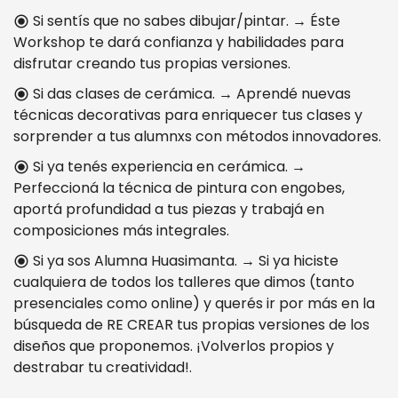
Si sentís que no sabes dibujar/pintar. → Éste
radio_button_checked
Workshop te dará confianza y habilidades para
disfrutar creando tus propias versiones.
Si das clases de cerámica. → Aprendé nuevas
radio_button_checked
técnicas decorativas para enriquecer tus clases y
sorprender a tus alumnxs con métodos innovadores.
Si ya tenés experiencia en cerámica. →
radio_button_checked
Perfeccioná la técnica de pintura con engobes,
aportá profundidad a tus piezas y trabajá en
composiciones más integrales.
Si ya sos Alumna Huasimanta. → Si ya hiciste
radio_button_checked
cualquiera de todos los talleres que dimos (tanto
presenciales como online) y querés ir por más en la
búsqueda de RE CREAR tus propias versiones de los
diseños que proponemos. ¡Volverlos propios y
destrabar tu creatividad!.