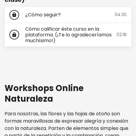
¿Cómo seguir?
04:30
lock
Cómo calificar éste curso en la
plataforma. (¡Te lo agradeceríamos
02:18
lock
muchísimo!)
Workshops Online
Naturaleza
Para nosotras, las flores y las hojas de otoño son
formas maravillosas de expresar alegría y conexión
con la naturaleza. Parten de elementos simples que
a partir de la repetición y la combinación, crean