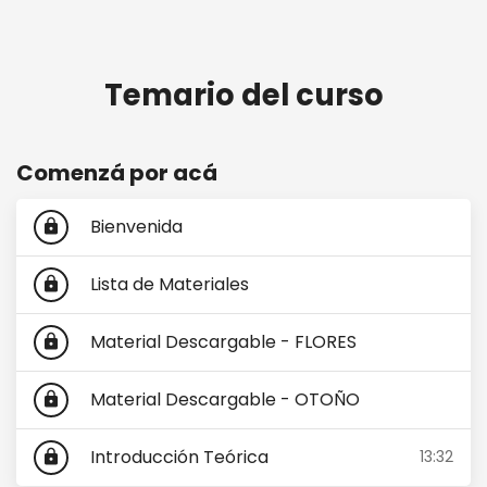
Temario del curso
Comenzá por acá
Bienvenida
lock
Lista de Materiales
lock
Material Descargable - FLORES
lock
Material Descargable - OTOÑO
lock
Introducción Teórica
13:32
lock