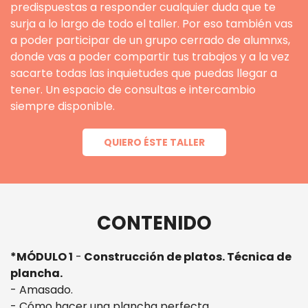
predispuestas a responder cualquier duda que te
surja a lo largo de todo el taller. Por eso también vas
a poder participar de un grupo cerrado de alumnxs,
donde vas a poder compartir tus trabajos y a la vez
sacarte todas las inquietudes que puedas llegar a
tener. Un espacio de consultas e intercambio
siempre disponible.
QUIERO ÉSTE TALLER
CONTENIDO
*MÓDULO 1
-
Construcción de platos. Técnica de
plancha.
- Amasado.
- Cómo hacer una plancha perfecta.