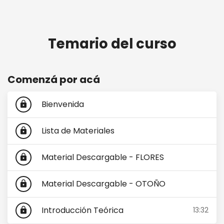
Temario del curso
Comenzá por acá
Bienvenida
lock
Lista de Materiales
lock
Material Descargable - FLORES
lock
Material Descargable - OTOÑO
lock
Introducción Teórica
13:32
lock