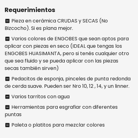
Requerimientos
Pieza en cerámica CRUDAS y SECAS (No
indeterminate_check_box
Bizcocho). Si es plana mejor.
Varios colores de ENGOBES que sean aptos para
indeterminate_check_box
aplicar con piezas en seco (IDEAL que tengas los
ENGOBES HUASIMANTA, pero si tenés cualquier otro
que sea fluido y se pueda aplicar con las piezas
secas también sirven)
Pedacitos de esponja, pinceles de punta redonda
indeterminate_check_box
de cerda suave. Pueden ser Nro 10, 12 , 14, y un linner.
Varios tarritos con agua
indeterminate_check_box
Herramientas para esgrafiar con diferentes
indeterminate_check_box
puntas
Paleta o platitos para mezclar colores
indeterminate_check_box