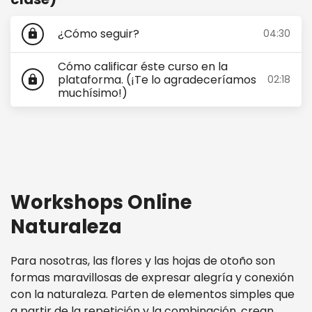
¿Cómo seguir?
04:30
lock
Cómo calificar éste curso en la
plataforma. (¡Te lo agradeceríamos
02:18
lock
muchísimo!)
Workshops Online
Naturaleza
Para nosotras, las flores y las hojas de otoño son
formas maravillosas de expresar alegría y conexión
con la naturaleza. Parten de elementos simples que
a partir de la repetición y la combinación, crean