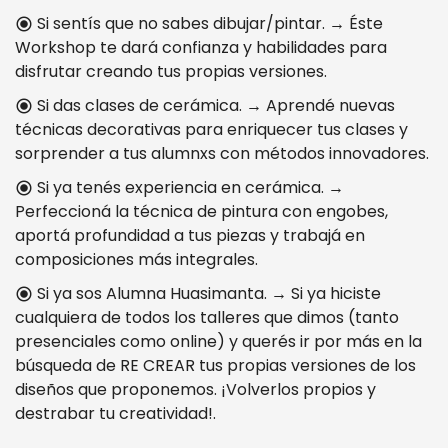
Si sentís que no sabes dibujar/pintar. → Éste
radio_button_checked
Workshop te dará confianza y habilidades para
disfrutar creando tus propias versiones.
Si das clases de cerámica. → Aprendé nuevas
radio_button_checked
técnicas decorativas para enriquecer tus clases y
sorprender a tus alumnxs con métodos innovadores.
Si ya tenés experiencia en cerámica. →
radio_button_checked
Perfeccioná la técnica de pintura con engobes,
aportá profundidad a tus piezas y trabajá en
composiciones más integrales.
Si ya sos Alumna Huasimanta. → Si ya hiciste
radio_button_checked
cualquiera de todos los talleres que dimos (tanto
presenciales como online) y querés ir por más en la
búsqueda de RE CREAR tus propias versiones de los
diseños que proponemos. ¡Volverlos propios y
destrabar tu creatividad!.