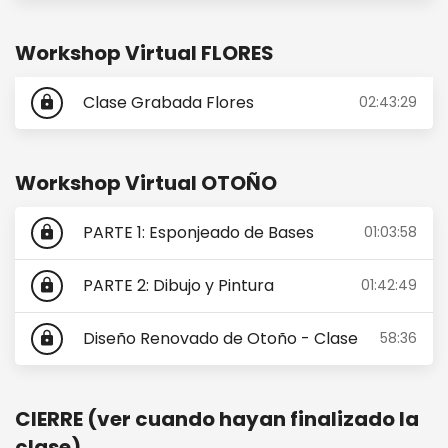
Workshop Virtual FLORES
Clase Grabada Flores
02:43:29
lock
Workshop Virtual OTOÑO
PARTE 1: Esponjeado de Bases
01:03:58
lock
PARTE 2: Dibujo y Pintura
01:42:49
lock
Diseño Renovado de Otoño - Clase
58:36
lock
CIERRE (ver cuando hayan finalizado la
clase)